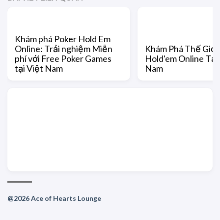
Khám phá Poker Hold Em
Online: Trải nghiệm Miễn
Khám Phá Thế Giới
phí với Free Poker Games
Hold'em Online Tại
tại Việt Nam
Nam
@2026 Ace of Hearts Lounge