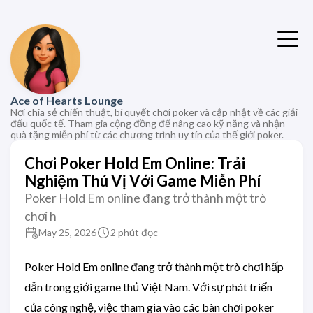
Ace of Hearts Lounge
Nơi chia sẻ chiến thuật, bí quyết chơi poker và cập nhật về các giải
đấu quốc tế. Tham gia cộng đồng để nâng cao kỹ năng và nhận
quà tặng miễn phí từ các chương trình uy tín của thế giới poker.
Chơi Poker Hold Em Online: Trải
Nghiệm Thú Vị Với Game Miễn Phí
Poker Hold Em online đang trở thành một trò
chơi h
May 25, 2026
2 phút đọc
Poker Hold Em online đang trở thành một trò chơi hấp
dẫn trong giới game thủ Việt Nam. Với sự phát triển
của công nghệ, việc tham gia vào các bàn chơi poker