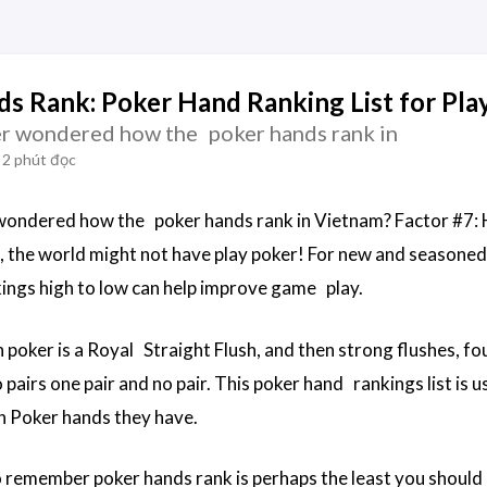
s Rank: Poker Hand Ranking List for Pla
r wondered how the poker hands rank in
2 phút đọc
wondered how the poker hands rank in Vietnam? Factor #7: 
 the world might not have play poker! For new and seasoned pl
ings high to low can help improve game play.
 poker is a Royal Straight Flush, and then strong flushes, four 
pairs one pair and no pair. This poker hand rankings list is 
h Poker hands they have.
 remember poker hands rank is perhaps the least you should do