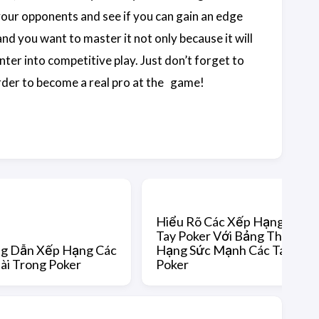
d your opponents and see if you can gain an edge
and you want to master it not only because it will
nter into competitive play. Just don’t forget to
order to become a real pro at the game!
Hiểu Rõ Các Xếp Hạng
Tay Poker Với Bảng Thứ
g Dẫn Xếp Hạng Các
Hạng Sức Mạnh Các Tay
ài Trong Poker
Poker