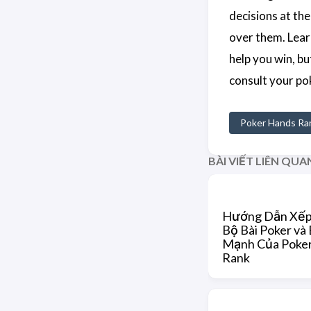
decisions at the
over them. Learn
help you win, bu
consult your po
Poker Hands Ra
BÀI VIẾT LIÊN QUA
Hướng Dẫn Xếp
Bộ Bài Poker và
Mạnh Của Poke
Rank