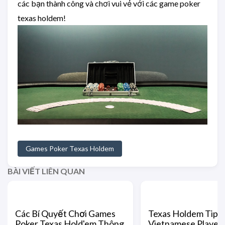
các bạn thành công và chơi vui vẻ với các game poker
texas holdem!
Games Poker Texas Holdem
BÀI VIẾT LIÊN QUAN
Các Bí Quyết Chơi Games
Texas Holdem Tips 
Poker Texas Hold'em Thông
Vietnamese Players