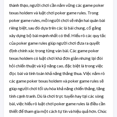
thành thạo, người chơi cần nắm vững các game poker
texas holdem và luật chơi poker game rules. Trong
poker game rules, mỗi người chơi sẽ nhận hai quân bài
riêng biệt, sau đó dựa trên các lá bài chung, cố gắng
xây dựng bộ bài mạnh nhất có thể. Hiểu rõ các quy tắc
của poker game rules giúp người chơi đưa ra quyết
định chính xác trong từng ván bài. Các game poker
texas holdem có luật chơi khá đơn giản nhưng lại đòi
hỏi chiến thuật và kỹ năng cao, đặc biệt là trong việc
đọc bài và tính toán khả năng thắng thua. Việc nắm rõ
các game poker texas holdem và poker game rules sẽ
giúp người chơi tối ưu hóa khả năng chiến thắng, tăng
tính cạnh tranh. Dù là chơi trực tuyến hay tại các sòng
bài, việc hiểu rõ luật chơi poker game rules là điều cần
thiết để tham gia một cách tự tin và hiệu quả hơn. Chúc