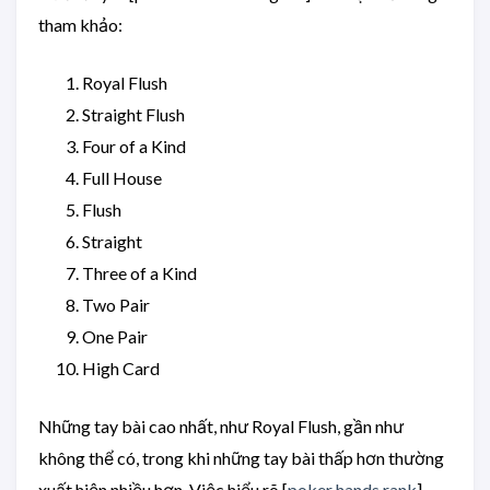
tham khảo:
Royal Flush
Straight Flush
Four of a Kind
Full House
Flush
Straight
Three of a Kind
Two Pair
One Pair
High Card
Những tay bài cao nhất, như Royal Flush, gần như
không thể có, trong khi những tay bài thấp hơn thường
xuất hiện nhiều hơn. Việc hiểu rõ [
poker hands rank
]