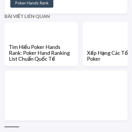
Poker Hands Rank
BÀI VIẾT LIÊN QUAN
Tìm Hiểu Poker Hands
Rank: Poker Hand Ranking
Xếp Hạng Các Tổ H
List Chuẩn Quốc Tế
Poker